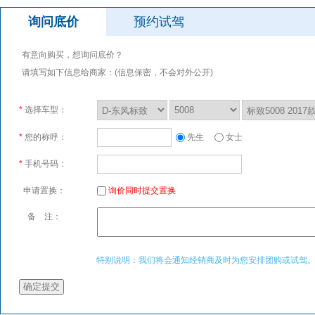
询问底价
预约试驾
有意向购买，想询问底价？
请填写如下信息给商家：(信息保密，不会对外公开)
*
选择车型：
*
您的称呼：
先生
女士
*
手机号码：
申请置换：
询价同时提交置换
备 注：
特别说明：我们将会通知经销商及时为您安排团购或试驾