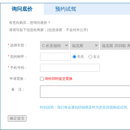
询问底价
预约试驾
有意向购买，想询问底价？
请填写如下信息给商家：(信息保密，不会对外公开)
*
选择车型：
*
您的称呼：
先生
女士
*
手机号码：
申请置换：
询价同时提交置换
备 注：
特别说明：我们将会通知经销商及时为您安排团购或试驾