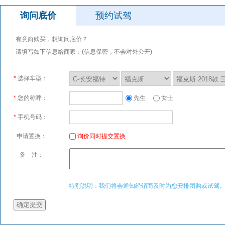
询问底价
预约试驾
有意向购买，想询问底价？
请填写如下信息给商家：(信息保密，不会对外公开)
*
选择车型：
*
您的称呼：
先生
女士
*
手机号码：
申请置换：
询价同时提交置换
备 注：
特别说明：我们将会通知经销商及时为您安排团购或试驾