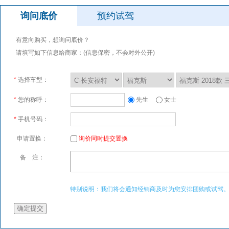
询问底价
预约试驾
有意向购买，想询问底价？
请填写如下信息给商家：(信息保密，不会对外公开)
*
选择车型：
*
您的称呼：
先生
女士
*
手机号码：
申请置换：
询价同时提交置换
备 注：
特别说明：我们将会通知经销商及时为您安排团购或试驾