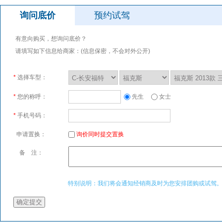
询问底价
预约试驾
有意向购买，想询问底价？
请填写如下信息给商家：(信息保密，不会对外公开)
*
选择车型：
*
您的称呼：
先生
女士
*
手机号码：
申请置换：
询价同时提交置换
备 注：
特别说明：我们将会通知经销商及时为您安排团购或试驾