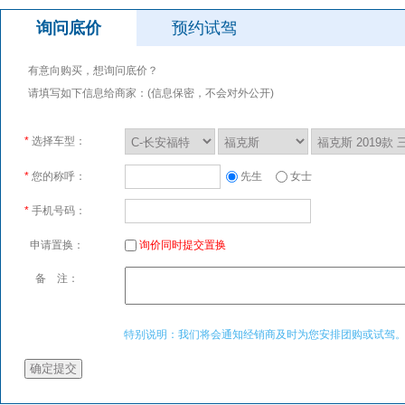
询问底价
预约试驾
有意向购买，想询问底价？
请填写如下信息给商家：(信息保密，不会对外公开)
*
选择车型：
*
您的称呼：
先生
女士
*
手机号码：
申请置换：
询价同时提交置换
备 注：
特别说明：我们将会通知经销商及时为您安排团购或试驾