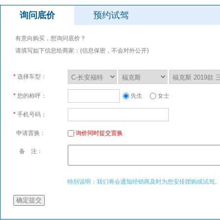
询问底价
预约试驾
有意向购买，想询问底价？
请填写如下信息给商家：(信息保密，不会对外公开)
*
选择车型：
*
您的称呼：
先生
女士
*
手机号码：
申请置换：
询价同时提交置换
备 注：
特别说明：我们将会通知经销商及时为您安排团购或试驾