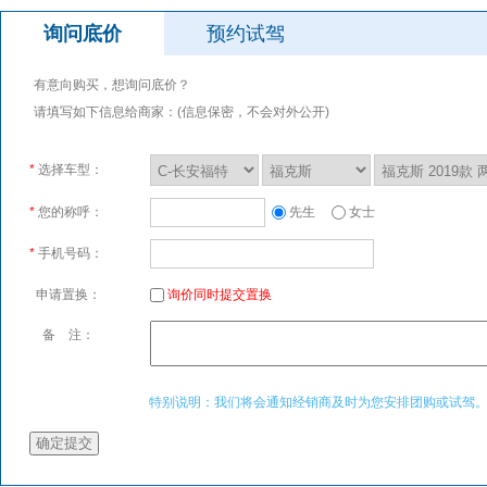
询问底价
预约试驾
有意向购买，想询问底价？
请填写如下信息给商家：(信息保密，不会对外公开)
*
选择车型：
*
您的称呼：
先生
女士
*
手机号码：
申请置换：
询价同时提交置换
备 注：
特别说明：我们将会通知经销商及时为您安排团购或试驾