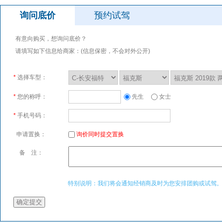
询问底价
预约试驾
有意向购买，想询问底价？
请填写如下信息给商家：(信息保密，不会对外公开)
*
选择车型：
*
您的称呼：
先生
女士
*
手机号码：
申请置换：
询价同时提交置换
备 注：
特别说明：我们将会通知经销商及时为您安排团购或试驾