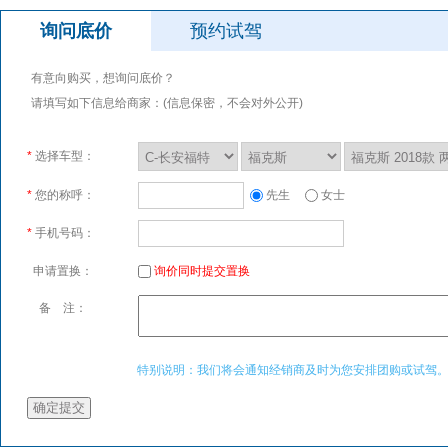
询问底价
预约试驾
有意向购买，想询问底价？
请填写如下信息给商家：(信息保密，不会对外公开)
*
选择车型：
*
您的称呼：
先生
女士
*
手机号码：
申请置换：
询价同时提交置换
备 注：
特别说明：我们将会通知经销商及时为您安排团购或试驾