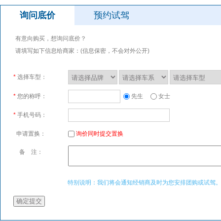
询问底价
预约试驾
有意向购买，想询问底价？
请填写如下信息给商家：(信息保密，不会对外公开)
*
选择车型：
*
您的称呼：
先生
女士
*
手机号码：
申请置换：
询价同时提交置换
备 注：
特别说明：我们将会通知经销商及时为您安排团购或试驾