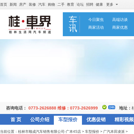
首页
|
新闻
|
房产
|
装修
|
汽车
|
购物
|
二手
|
教育
|
论坛
|
招聘
|
健康
|
更多
车
今日聚焦
高端访谈
讯
商家活动
商家优惠
咨询电话：
0773-2626888 维修：0773-2626999
地址：
首 页
公司介绍
车型报价
优惠促销
精彩视频
当前位置：
桂林市顺成汽车销售有限公司-广本4S店
>
车型报价
>
广汽本田凌派
>