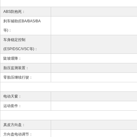
ABS防抱死：
刹车辅助(EBA/BAS/BA
等)：
车身稳定控制
(ESP/DSC/VSC等)：
陡坡缓降：
胎压监测装置：
零胎压继续行驶：
电动天窗：
运动套件：
真皮方向盘：
方向盘电动调节：