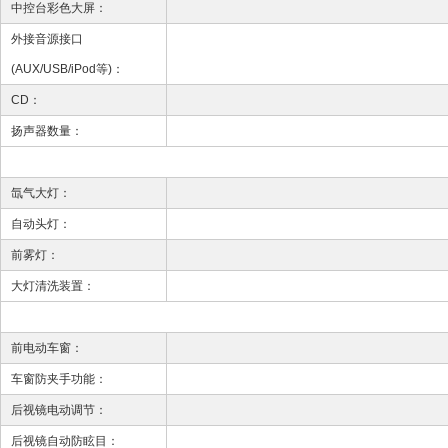
中控台彩色大屏：
外接音源接口
(AUX/USB/iPod等)：
CD：
扬声器数量：
氙气大灯：
自动头灯：
前雾灯：
大灯清洗装置：
前电动车窗：
车窗防夹手功能：
后视镜电动调节：
后视镜自动防眩目：