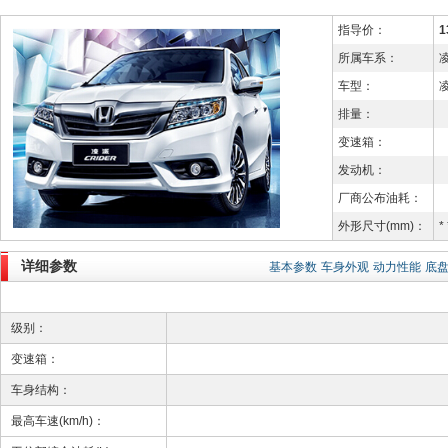
指导价：
1
所属车系：
车型：
凌
排量：
变速箱：
发动机：
厂商公布油耗：
外形尺寸(mm)：
* 
详细参数
基本参数
车身外观
动力性能
底
级别：
变速箱：
车身结构：
最高车速(km/h)：