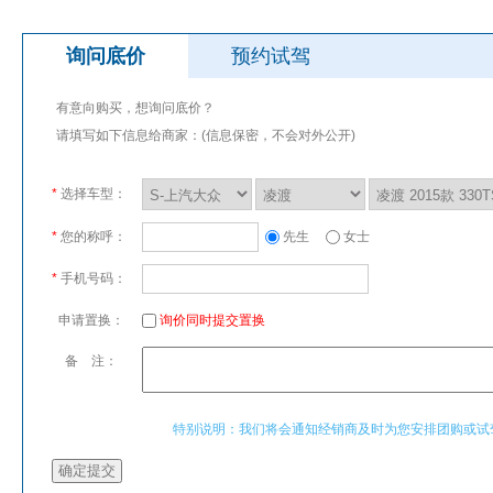
询问底价
预约试驾
有意向购买，想询问底价？
请填写如下信息给商家：(信息保密，不会对外公开)
*
选择车型：
*
您的称呼：
先生
女士
*
手机号码：
申请置换：
询价同时提交置换
备 注：
特别说明：我们将会通知经销商及时为您安排团购或试