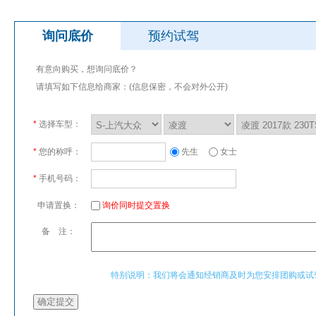
询问底价
预约试驾
有意向购买，想询问底价？
请填写如下信息给商家：(信息保密，不会对外公开)
*
选择车型：
*
您的称呼：
先生
女士
*
手机号码：
申请置换：
询价同时提交置换
备 注：
特别说明：我们将会通知经销商及时为您安排团购或试