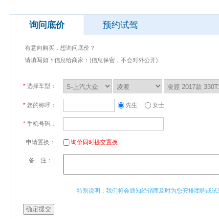
询问底价
预约试驾
有意向购买，想询问底价？
请填写如下信息给商家：(信息保密，不会对外公开)
*
选择车型：
*
您的称呼：
先生
女士
*
手机号码：
申请置换：
询价同时提交置换
备 注：
特别说明：我们将会通知经销商及时为您安排团购或试