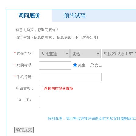
询问底价
预约试驾
有意向购买，想询问底价？
请填写如下信息给商家：(信息保密，不会对外公开)
*
选择车型：
*
您的称呼：
先生
女士
*
手机号码：
申请置换：
询价同时提交置换
备 注：
特别说明：我们将会通知经销商及时为您安排团购或试