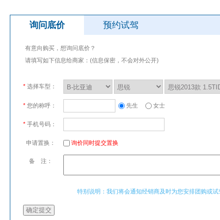
询问底价
预约试驾
有意向购买，想询问底价？
请填写如下信息给商家：(信息保密，不会对外公开)
*
选择车型：
*
您的称呼：
先生
女士
*
手机号码：
申请置换：
询价同时提交置换
备 注：
特别说明：我们将会通知经销商及时为您安排团购或试