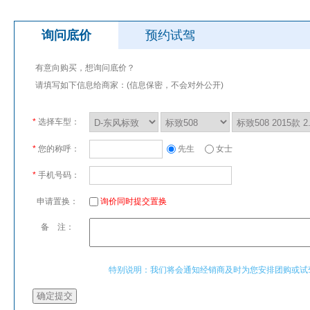
询问底价
预约试驾
有意向购买，想询问底价？
请填写如下信息给商家：(信息保密，不会对外公开)
*
选择车型：
*
您的称呼：
先生
女士
*
手机号码：
申请置换：
询价同时提交置换
备 注：
特别说明：我们将会通知经销商及时为您安排团购或试