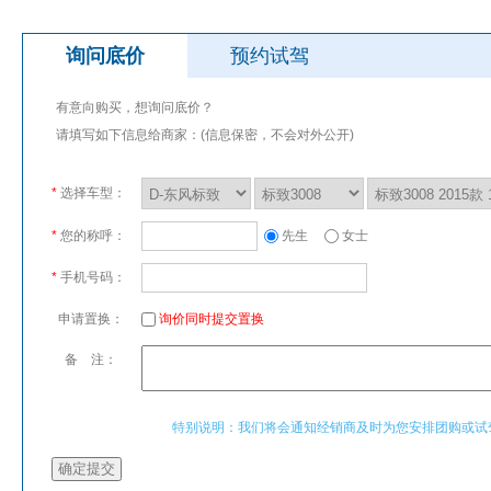
询问底价
预约试驾
有意向购买，想询问底价？
请填写如下信息给商家：(信息保密，不会对外公开)
*
选择车型：
*
您的称呼：
先生
女士
*
手机号码：
申请置换：
询价同时提交置换
备 注：
特别说明：我们将会通知经销商及时为您安排团购或试