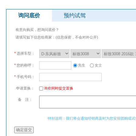
询问底价
预约试驾
有意向购买，想询问底价？
请填写如下信息给商家：(信息保密，不会对外公开)
*
选择车型：
*
您的称呼：
先生
女士
*
手机号码：
申请置换：
询价同时提交置换
备 注：
特别说明：我们将会通知经销商及时为您安排团购或试