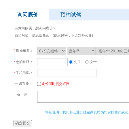
询问底价
预约试驾
有意向购买，想询问底价？
请填写如下信息给商家：(信息保密，不会对外公开)
*
选择车型：
*
您的称呼：
先生
女士
*
手机号码：
申请置换：
询价同时提交置换
备 注：
特别说明：我们将会通知经销商及时为您安排团购或试