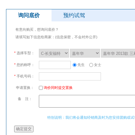
询问底价
预约试驾
有意向购买，想询问底价？
请填写如下信息给商家：(信息保密，不会对外公开)
*
选择车型：
*
您的称呼：
先生
女士
*
手机号码：
申请置换：
询价同时提交置换
备 注：
特别说明：我们将会通知经销商及时为您安排团购或试