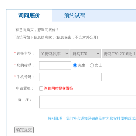
询问底价
预约试驾
有意向购买，想询问底价？
请填写如下信息给商家：(信息保密，不会对外公开)
*
选择车型：
*
您的称呼：
先生
女士
*
手机号码：
申请置换：
询价同时提交置换
备 注：
特别说明：我们将会通知经销商及时为您安排团购或试