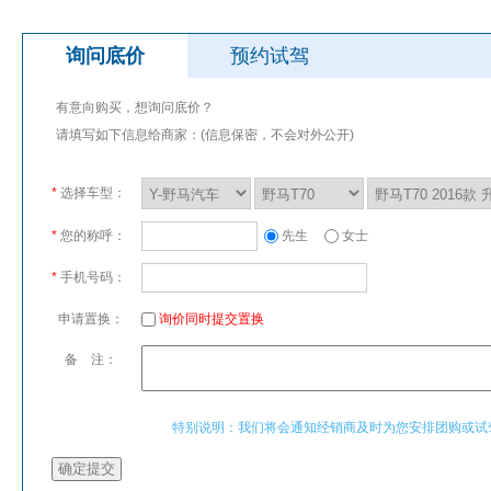
询问底价
预约试驾
有意向购买，想询问底价？
请填写如下信息给商家：(信息保密，不会对外公开)
*
选择车型：
*
您的称呼：
先生
女士
*
手机号码：
申请置换：
询价同时提交置换
备 注：
特别说明：我们将会通知经销商及时为您安排团购或试