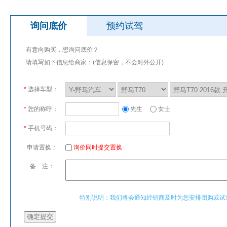
询问底价
预约试驾
有意向购买，想询问底价？
请填写如下信息给商家：(信息保密，不会对外公开)
*
选择车型：
*
您的称呼：
先生
女士
*
手机号码：
申请置换：
询价同时提交置换
备 注：
特别说明：我们将会通知经销商及时为您安排团购或试