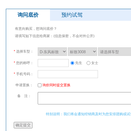
询问底价
预约试驾
有意向购买，想询问底价？
请填写如下信息给商家：(信息保密，不会对外公开)
*
选择车型：
*
您的称呼：
先生
女士
*
手机号码：
申请置换：
询价同时提交置换
备 注：
特别说明：我们将会通知经销商及时为您安排团购或试