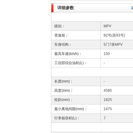
详细参数
级别：
MPV
变速箱：
92号(原93号)
车身结构：
5门7座MPV
最高车速(km/h)：
150
工信部综合油耗(L)：
-
长度(mm)：
-
高度(mm)：
4580
轮距(mm)：
1825
最小离地间隙(mm)：
1475
行李箱容积(L)：
7