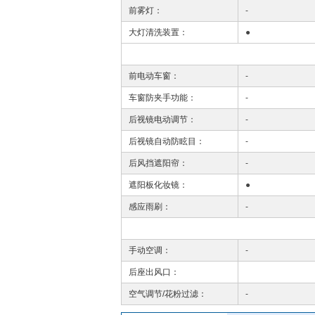
前雾灯：
-
大灯清洗装置：
●
前电动车窗：
-
车窗防夹手功能：
-
后视镜电动调节：
-
后视镜自动防眩目：
-
后风挡遮阳帘：
-
遮阳板化妆镜：
●
感应雨刷：
-
手动空调：
-
后座出风口：
空气调节/花粉过滤：
-