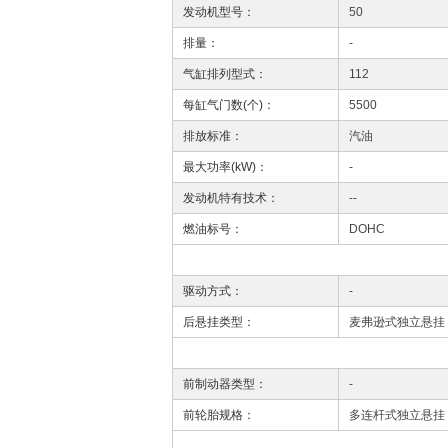
发动机型号：
50
排量：
-
气缸排列型式：
112
每缸气门数(个)：
5500
排放标准：
汽油
最大功率(kW)：
-
发动机特有技术：
--
燃油标号：
DOHC
驱动方式：
-
后悬挂类型：
麦弗逊式独立悬挂
前制动器类型：
-
前轮胎规格：
多连杆式独立悬挂