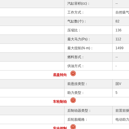
汽缸容积(cc)：
--
工作方式：
自然吸
气缸数(个)：
82
压缩比：
136
最大马力(Ps)：
112
最大扭矩(N·m)：
1499
燃料形式：
--
供油方式：
-
底盘转向
前悬挂类型：
国V
助力类型：
5
车轮制动
后制动器类型：
前置前
后轮胎规格：
电动助
安全控制