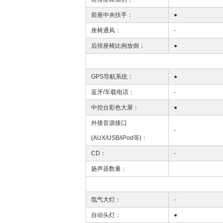
前座中央扶手：
●
座椅通风：
-
后排座椅比例放倒：
●
GPS导航系统：
●
蓝牙/车载电话：
-
中控台彩色大屏：
●
外接音源接口
-
(AUX/USB/iPod等)：
CD：
-
扬声器数量：
氙气大灯：
-
自动头灯：
●