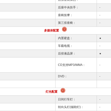
后座中央扶手：
-
座椅按摩：
-
第三排座椅：
-
多媒体配置
内置硬盘：
●
车载电视：
-
后排液晶屏：
●
CD支持MP3/WMA：
-
DVD：
-
灯光配置
日间行车灯：
-
转向头灯(辅助灯)：
-