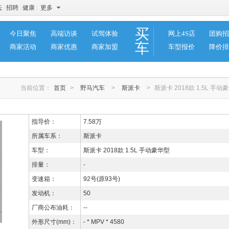
坛
|
招聘
|
健康
|
更多
买
今日聚焦
高端访谈
试驾体验
网上4S店
团购招
车
商家活动
商家优惠
商家加盟
车型报价
降价排
当前位置：
首页
>
野马汽车
>
斯派卡
>
斯派卡 2018款 1.5L 手动
指导价：
7.58万
所属车系：
斯派卡
车型：
斯派卡 2018款 1.5L 手动豪华型
排量：
-
变速箱：
92号(原93号)
发动机：
50
厂商公布油耗：
--
外形尺寸(mm)：
- * MPV * 4580