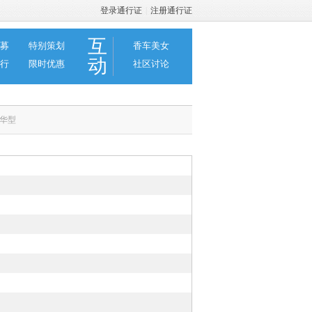
登录通行证
|
注册通行证
互
募
特别策划
香车美女
动
行
限时优惠
社区讨论
豪华型