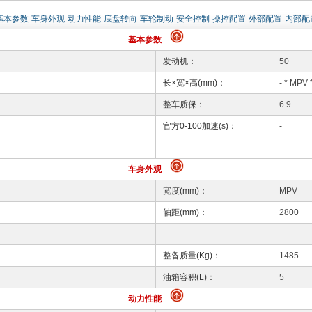
基本参数
车身外观
动力性能
底盘转向
车轮制动
安全控制
操控配置
外部配置
内部配
基本参数
发动机：
50
长×宽×高(mm)：
- * MPV 
整车质保：
6.9
官方0-100加速(s)：
-
车身外观
宽度(mm)：
MPV
轴距(mm)：
2800
整备质量(Kg)：
1485
油箱容积(L)：
5
动力性能