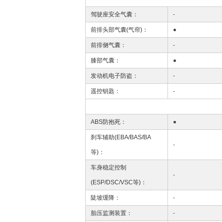
驾驶座安全气囊：
-
前排头部气囊(气帘)：
●
前排侧气囊：
-
膝部气囊：
●
发动机电子防盗：
-
遥控钥匙：
-
ABS防抱死：
●
刹车辅助(EBA/BAS/BA
-
等)：
车身稳定控制
-
(ESP/DSC/VSC等)：
陡坡缓降：
-
胎压监测装置：
-