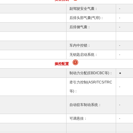
副驾驶安全气囊：
-
后排头部气囊(气帘)：
-
后排侧气囊：
-
车内中控锁：
-
无钥匙启动系统：
-
操控配置
制动力分配(EBD/CBC等)：
●
牵引力控制(ASR/TCS/TRC
-
等)：
自动驻车制动系统：
-
可调悬挂：
-