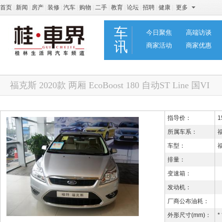
首页
|
新闻
|
房产
|
装修
|
汽车
|
购物
|
二手
|
教育
|
论坛
|
招聘
|
健康
|
更多
车
今日聚焦
高端访谈
讯
商家活动
商家优惠
福克斯 2020款 两厢 EcoBoost 180 自动ST Line 国VI
国VI
指导价：
1
所属车系：
车型：
福
排量：
变速箱：
发动机：
厂商公布油耗：
外形尺寸(mm)：
* 