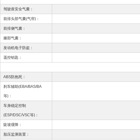
驾驶座安全气囊：
前排头部气囊(气帘)：
前排侧气囊：
膝部气囊：
发动机电子防盗：
遥控钥匙：
ABS防抱死：
刹车辅助(EBA/BAS/BA
等)：
车身稳定控制
(ESP/DSC/VSC等)：
陡坡缓降：
胎压监测装置：