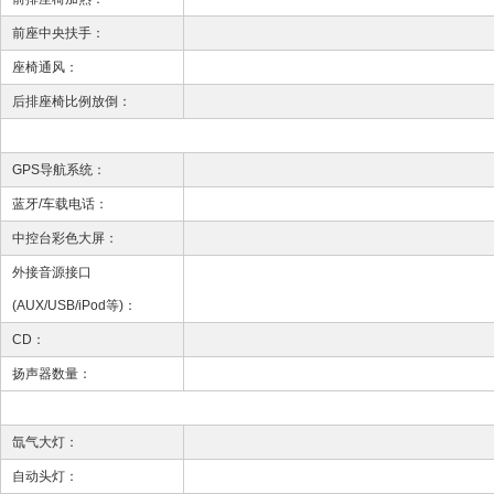
前座中央扶手：
座椅通风：
后排座椅比例放倒：
GPS导航系统：
蓝牙/车载电话：
中控台彩色大屏：
外接音源接口
(AUX/USB/iPod等)：
CD：
扬声器数量：
氙气大灯：
自动头灯：