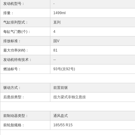
发动机型号：
-
排量：
1499ml
气缸排列型式：
直列
每缸气门数(个)：
4
排放标准：
国V
最大功率(kW)：
81
发动机特有技术：
--
燃油标号：
93号(京92号)
驱动方式：
前置前驱
后悬挂类型：
扭力梁式非独立悬挂
前制动器类型：
通风盘式
前轮胎规格：
185/55 R15