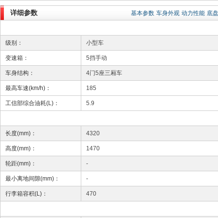
详细参数
基本参数
车身外观
动力性能
底
级别：
小型车
变速箱：
5挡手动
车身结构：
4门5座三厢车
最高车速(km/h)：
185
工信部综合油耗(L)：
5.9
长度(mm)：
4320
高度(mm)：
1470
轮距(mm)：
-
最小离地间隙(mm)：
-
行李箱容积(L)：
470