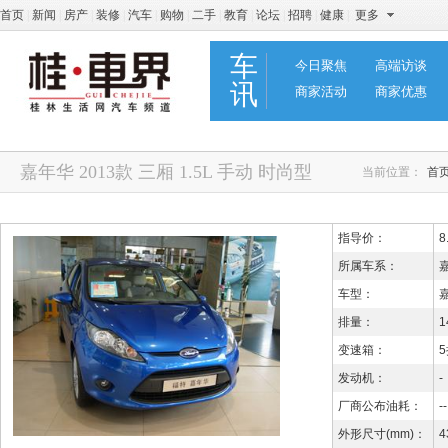
首页
|
新闻
|
房产
|
装修
|
汽车
|
购物
|
二手
|
教育
|
论坛
|
招聘
|
健康
|
更多
车
今日聚焦
高端访谈
讯
商家活动
商家优惠
嘉年华 2013款 三厢 1.5L 手动 时尚型
当前位置：
首
指导价：
8
所属车系：
车型：
嘉
排量：
1
变速箱：
发动机：
-
厂商公布油耗：
--
外形尺寸(mm)：
4