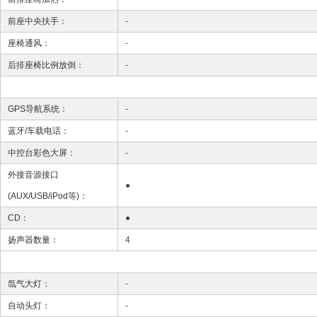
前座中央扶手：
-
座椅通风：
-
后排座椅比例放倒：
-
GPS导航系统：
-
蓝牙/车载电话：
-
中控台彩色大屏：
-
外接音源接口
●
(AUX/USB/iPod等)：
CD：
●
扬声器数量：
4
氙气大灯：
-
自动头灯：
-