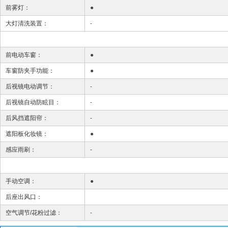
前雾灯：
●
大灯清洗装置：
-
前电动车窗：
●
车窗防夹手功能：
●
后视镜电动调节：
-
后视镜自动防眩目：
-
后风挡遮阳帘：
-
遮阳板化妆镜：
●
感应雨刷：
-
手动空调：
●
后座出风口：
空气调节/花粉过滤：
-