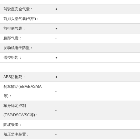
驾驶座安全气囊：
●
前排头部气囊(气帘)：
-
前排侧气囊：
●
膝部气囊：
-
发动机电子防盗：
-
遥控钥匙：
●
ABS防抱死：
●
刹车辅助(EBA/BAS/BA
-
等)：
车身稳定控制
-
(ESP/DSC/VSC等)：
陡坡缓降：
-
胎压监测装置：
-