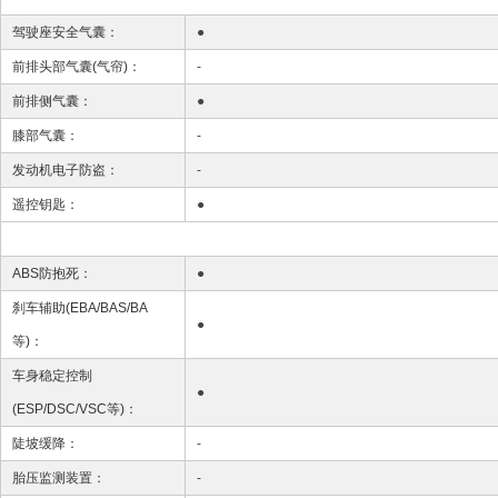
驾驶座安全气囊：
●
前排头部气囊(气帘)：
-
前排侧气囊：
●
膝部气囊：
-
发动机电子防盗：
-
遥控钥匙：
●
ABS防抱死：
●
刹车辅助(EBA/BAS/BA
●
等)：
车身稳定控制
●
(ESP/DSC/VSC等)：
陡坡缓降：
-
胎压监测装置：
-