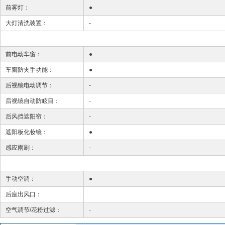
前雾灯：
●
大灯清洗装置：
-
前电动车窗：
●
车窗防夹手功能：
●
后视镜电动调节：
-
后视镜自动防眩目：
-
后风挡遮阳帘：
-
遮阳板化妆镜：
●
感应雨刷：
-
手动空调：
●
后座出风口：
空气调节/花粉过滤：
-