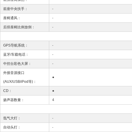
前座中央扶手：
-
座椅通风：
-
后排座椅比例放倒：
-
GPS导航系统：
-
蓝牙/车载电话：
-
中控台彩色大屏：
-
外接音源接口
●
(AUX/USB/iPod等)：
CD：
●
扬声器数量：
4
氙气大灯：
-
自动头灯：
-