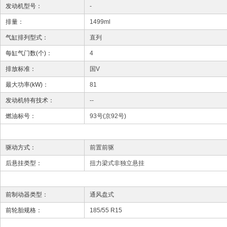
发动机型号：
-
排量：
1499ml
气缸排列型式：
直列
每缸气门数(个)：
4
排放标准：
国V
最大功率(kW)：
81
发动机特有技术：
--
燃油标号：
93号(京92号)
驱动方式：
前置前驱
后悬挂类型：
扭力梁式非独立悬挂
前制动器类型：
通风盘式
前轮胎规格：
185/55 R15