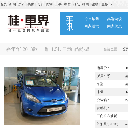
首页
|
新闻
|
房产
|
装修
|
汽车
|
购物
|
二手
|
教育
|
论坛
|
招聘
|
健康
|
更多
车
今日聚焦
高端访谈
讯
商家活动
商家优惠
嘉年华 2013款 三厢 1.5L 自动 品尚型
当前位置：
首
指导价：
1
所属车系：
车型：
嘉
排量：
1
变速箱：
发动机：
-
厂商公布油耗：
--
外形尺寸(mm)：
4