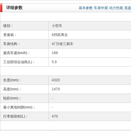
详细参数
基本参数
车身外观
动力性能
底
级别：
小型车
变速箱：
6挡双离合
车身结构：
4门5座三厢车
最高车速(km/h)：
188
工信部综合油耗(L)：
5.9
长度(mm)：
4320
高度(mm)：
1470
轮距(mm)：
-
最小离地间隙(mm)：
-
行李箱容积(L)：
470