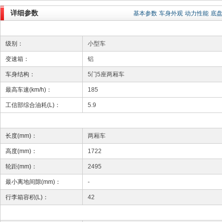
详细参数
基本参数
车身外观
动力性能
底
级别：
小型车
变速箱：
铝
车身结构：
5门5座两厢车
最高车速(km/h)：
185
工信部综合油耗(L)：
5.9
长度(mm)：
两厢车
高度(mm)：
1722
轮距(mm)：
2495
最小离地间隙(mm)：
-
行李箱容积(L)：
42