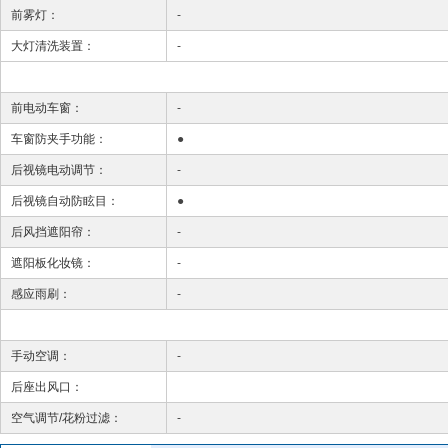
前雾灯：
-
大灯清洗装置：
-
前电动车窗：
-
车窗防夹手功能：
●
后视镜电动调节：
-
后视镜自动防眩目：
●
后风挡遮阳帘：
-
遮阳板化妆镜：
-
感应雨刷：
-
手动空调：
-
后座出风口：
空气调节/花粉过滤：
-