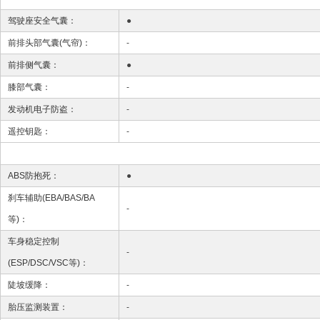
驾驶座安全气囊：
●
前排头部气囊(气帘)：
-
前排侧气囊：
●
膝部气囊：
-
发动机电子防盗：
-
遥控钥匙：
-
ABS防抱死：
●
刹车辅助(EBA/BAS/BA
-
等)：
车身稳定控制
-
(ESP/DSC/VSC等)：
陡坡缓降：
-
胎压监测装置：
-