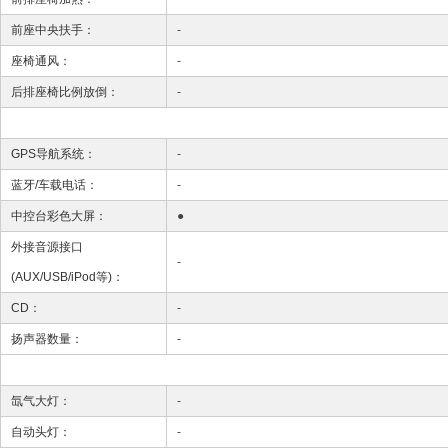
前座中央扶手：
-
座椅通风：
-
后排座椅比例放倒：
-
GPS导航系统：
-
蓝牙/车载电话：
-
中控台彩色大屏：
●
外接音源接口
-
(AUX/USB/iPod等)：
CD：
-
扬声器数量：
-
氙气大灯：
-
自动头灯：
-