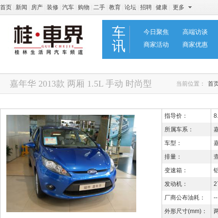
首页
|
新闻
|
房产
|
装修
|
汽车
|
购物
|
二手
|
教育
|
论坛
|
招聘
|
健康
|
更多
车
今日聚焦
高端访谈
讯
商家活动
商家优惠
嘉年华 2013款 两厢 1.5L 手动 时尚型
当前位置：
首
指导价：
8
所属车系：
车型：
嘉
排量：
变速箱：
发动机：
2
厂商公布油耗：
--
外形尺寸(mm)：
两