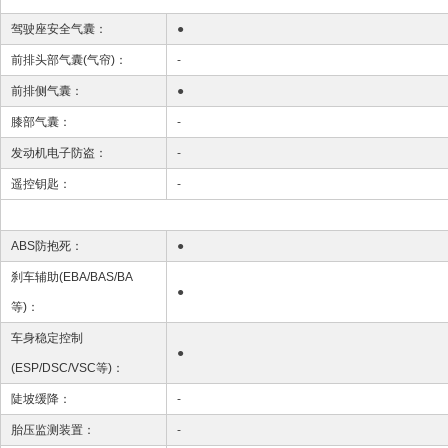
驾驶座安全气囊：
●
前排头部气囊(气帘)：
-
前排侧气囊：
●
膝部气囊：
-
发动机电子防盗：
-
遥控钥匙：
-
ABS防抱死：
●
刹车辅助(EBA/BAS/BA
●
等)：
车身稳定控制
●
(ESP/DSC/VSC等)：
陡坡缓降：
-
胎压监测装置：
-