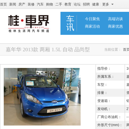
首页
|
新闻
|
房产
|
装修
|
汽车
|
购物
|
二手
|
教育
|
论坛
|
招聘
|
健康
|
更多
车
今日聚焦
高端访谈
讯
商家活动
商家优惠
嘉年华 2013款 两厢 1.5L 自动 品尚型
当前位置：
首
指导价：
1
所属车系：
车型：
嘉
排量：
变速箱：
发动机：
2
厂商公布油耗：
--
外形尺寸(mm)：
两