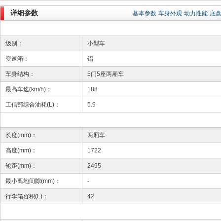
详细参数
基本参数
车身外观
动力性能
底
级别：
小型车
变速箱：
铝
车身结构：
5门5座两厢车
最高车速(km/h)：
188
工信部综合油耗(L)：
5.9
长度(mm)：
两厢车
高度(mm)：
1722
轮距(mm)：
2495
最小离地间隙(mm)：
-
行李箱容积(L)：
42