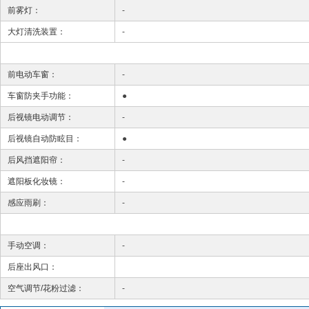
前雾灯：
-
大灯清洗装置：
-
前电动车窗：
-
车窗防夹手功能：
●
后视镜电动调节：
-
后视镜自动防眩目：
●
后风挡遮阳帘：
-
遮阳板化妆镜：
-
感应雨刷：
-
手动空调：
-
后座出风口：
空气调节/花粉过滤：
-