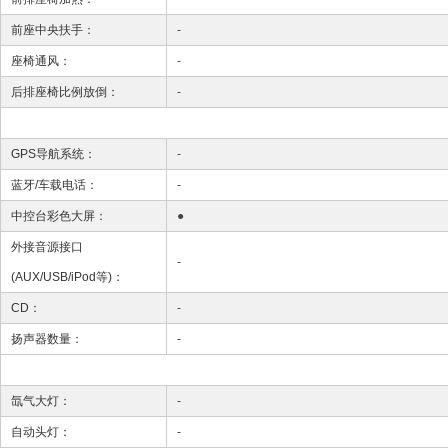
前座中央扶手：
-
座椅通风：
-
后排座椅比例放倒：
-
GPS导航系统：
-
蓝牙/车载电话：
-
中控台彩色大屏：
●
外接音源接口
-
(AUX/USB/iPod等)：
CD：
-
扬声器数量：
-
氙气大灯：
-
自动头灯：
-