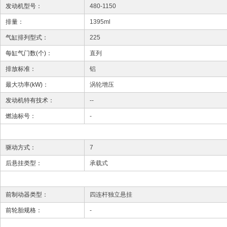
发动机型号：
480-1150
排量：
1395ml
气缸排列型式：
225
每缸气门数(个)：
直列
排放标准：
铝
最大功率(kW)：
涡轮增压
发动机特有技术：
--
燃油标号：
-
驱动方式：
7
后悬挂类型：
承载式
前制动器类型：
四连杆独立悬挂
前轮胎规格：
-