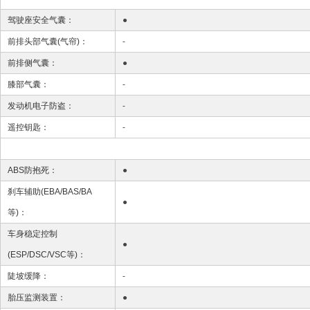
驾驶座安全气囊：
●
前排头部气囊(气帘)：
-
前排侧气囊：
●
膝部气囊：
-
发动机电子防盗：
-
遥控钥匙：
-
ABS防抱死：
●
刹车辅助(EBA/BAS/BA
●
等)：
车身稳定控制
●
(ESP/DSC/VSC等)：
陡坡缓降：
-
胎压监测装置：
●