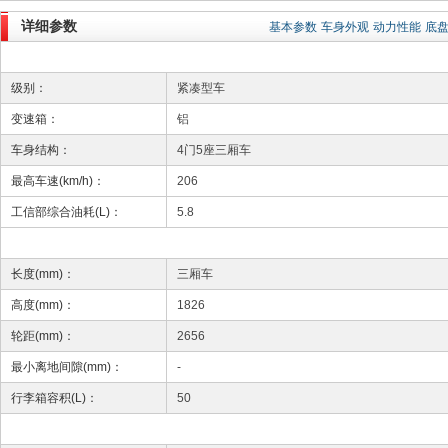
详细参数
基本参数
车身外观
动力性能
底
级别：
紧凑型车
变速箱：
铝
车身结构：
4门5座三厢车
最高车速(km/h)：
206
工信部综合油耗(L)：
5.8
长度(mm)：
三厢车
高度(mm)：
1826
轮距(mm)：
2656
最小离地间隙(mm)：
-
行李箱容积(L)：
50