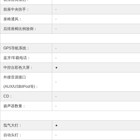
前座中央扶手：
-
座椅通风：
-
后排座椅比例放倒：
-
GPS导航系统：
-
蓝牙/车载电话：
-
中控台彩色大屏：
●
外接音源接口
-
(AUX/USB/iPod等)：
CD：
-
扬声器数量：
-
氙气大灯：
●
自动头灯：
-