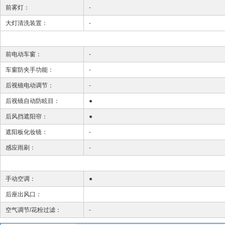
前雾灯：
-
大灯清洗装置：
-
前电动车窗：
-
车窗防夹手功能：
-
后视镜电动调节：
-
后视镜自动防眩目：
●
后风挡遮阳帘：
●
遮阳板化妆镜：
-
感应雨刷：
-
手动空调：
●
后座出风口：
空气调节/花粉过滤：
-