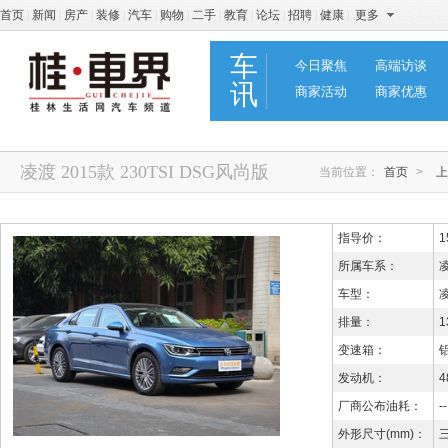
首页
|
新闻
|
房产
|
装修
|
汽车
|
购物
|
二手
|
教育
|
论坛
|
招聘
|
健康
|
更多
车
今日聚焦
高端访谈
讯
商家活动
商家优惠
凌渡 2015款 230TSI DSG风尚版
当前位置：
首页
>
上
指导价：
1
所属车系：
车型：
凌
排量：
1
变速箱：
发动机：
4
厂商公布油耗：
--
外形尺寸(mm)：
三