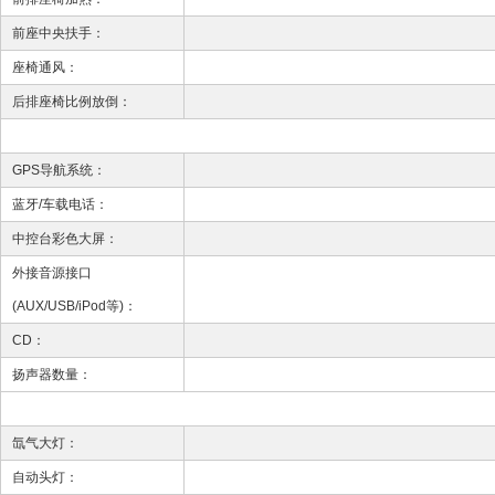
前座中央扶手：
座椅通风：
后排座椅比例放倒：
GPS导航系统：
蓝牙/车载电话：
中控台彩色大屏：
外接音源接口
(AUX/USB/iPod等)：
CD：
扬声器数量：
氙气大灯：
自动头灯：