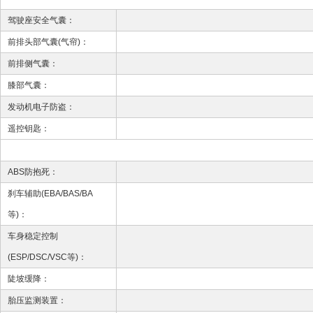
驾驶座安全气囊：
前排头部气囊(气帘)：
前排侧气囊：
膝部气囊：
发动机电子防盗：
遥控钥匙：
ABS防抱死：
刹车辅助(EBA/BAS/BA
等)：
车身稳定控制
(ESP/DSC/VSC等)：
陡坡缓降：
胎压监测装置：