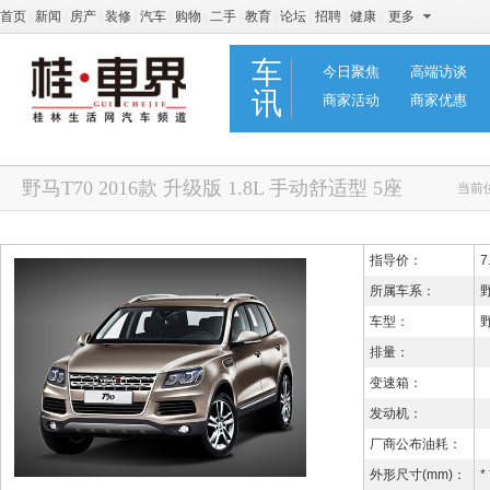
首页
|
新闻
|
房产
|
装修
|
汽车
|
购物
|
二手
|
教育
|
论坛
|
招聘
|
健康
|
更多
车
今日聚焦
高端访谈
讯
商家活动
商家优惠
野马T70 2016款 升级版 1.8L 手动舒适型 5座
当前
指导价：
7
所属车系：
野
车型：
野
排量：
变速箱：
发动机：
厂商公布油耗：
外形尺寸(mm)：
* 