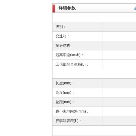
详细参数
级别：
变速箱：
车身结构：
最高车速(km/h)：
工信部综合油耗(L)：
长度(mm)：
高度(mm)：
轮距(mm)：
最小离地间隙(mm)：
行李箱容积(L)：