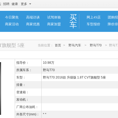
坛
|
招聘
|
健康
|
更多
买
今日聚焦
高端访谈
试驾体验
网上4S店
团购招
车
商家活动
商家优惠
商家加盟
车型报价
降价排
VT旗舰型 5座
当前位置：
首页
>
野马汽车
>
野马T70
>
野马T7
指导价：
10.98万
所属车系：
野马T70
车型：
野马T70 2016款 升级版 1.8T CVT旗舰型 5座
排量：
变速箱：
发动机：
厂商公布油耗：
外形尺寸(mm)：
* *