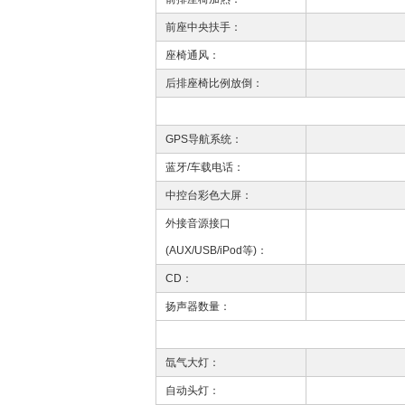
前座中央扶手：
座椅通风：
后排座椅比例放倒：
GPS导航系统：
蓝牙/车载电话：
中控台彩色大屏：
外接音源接口
(AUX/USB/iPod等)：
CD：
扬声器数量：
氙气大灯：
自动头灯：