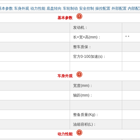
基本参数
车身外观
动力性能
底盘转向
车轮制动
安全控制
操控配置
外部配置
内部配
基本参数
发动机：
长×宽×高(mm)：
* *
整车质保：
官方0-100加速(s)：
车身外观
宽度(mm)：
轴距(mm)：
整备质量(Kg)：
油箱容积(L)：
动力性能