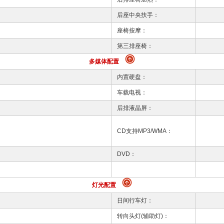
后座中央扶手：
座椅按摩：
第三排座椅：
多媒体配置
内置硬盘：
车载电视：
后排液晶屏：
CD支持MP3/WMA：
DVD：
灯光配置
日间行车灯：
转向头灯(辅助灯)：