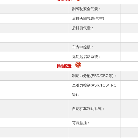
副驾驶安全气囊：
后排头部气囊(气帘)：
后排侧气囊：
车内中控锁：
无钥匙启动系统：
操控配置
制动力分配(EBD/CBC等)：
牵引力控制(ASR/TCS/TRC
等)：
自动驻车制动系统：
可调悬挂：