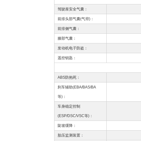
驾驶座安全气囊：
前排头部气囊(气帘)：
前排侧气囊：
膝部气囊：
发动机电子防盗：
遥控钥匙：
ABS防抱死：
刹车辅助(EBA/BAS/BA
等)：
车身稳定控制
(ESP/DSC/VSC等)：
陡坡缓降：
胎压监测装置：