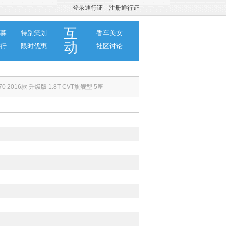
登录通行证
|
注册通行证
互
募
特别策划
香车美女
动
行
限时优惠
社区讨论
0 2016款 升级版 1.8T CVT旗舰型 5座