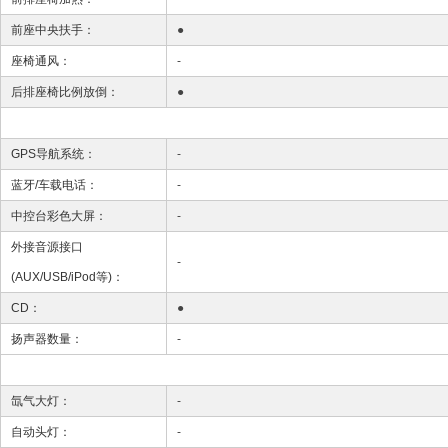
前座中央扶手：
●
座椅通风：
-
后排座椅比例放倒：
●
GPS导航系统：
-
蓝牙/车载电话：
-
中控台彩色大屏：
-
外接音源接口
-
(AUX/USB/iPod等)：
CD：
●
扬声器数量：
-
氙气大灯：
-
自动头灯：
-