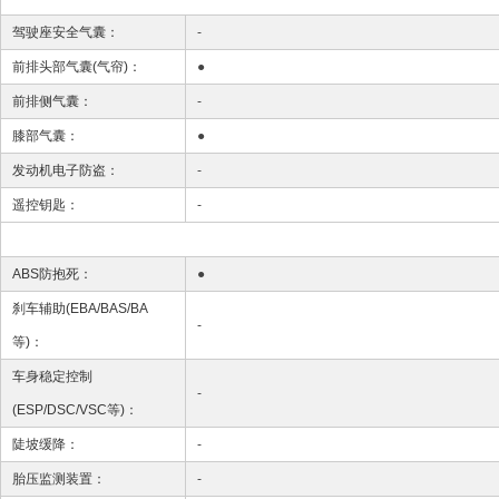
驾驶座安全气囊：
-
前排头部气囊(气帘)：
●
前排侧气囊：
-
膝部气囊：
●
发动机电子防盗：
-
遥控钥匙：
-
ABS防抱死：
●
刹车辅助(EBA/BAS/BA
-
等)：
车身稳定控制
-
(ESP/DSC/VSC等)：
陡坡缓降：
-
胎压监测装置：
-