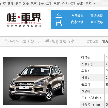
首页
|
新闻
|
房产
|
装修
|
汽车
|
购物
|
二手
|
教育
|
论坛
|
招聘
|
健康
|
更多
车
今日聚焦
高端访谈
讯
商家活动
商家优惠
野马T70 2016款 1.8L 手动超值版 5座
当前位置：
首页
指导价：
6
所属车系：
野
车型：
野
排量：
1
变速箱：
发动机：
-
厂商公布油耗：
--
外形尺寸(mm)：
S