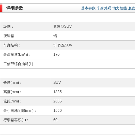
详细参数
基本参数
车身外观
动力性能
底
级别：
紧凑型SUV
变速箱：
铝
车身结构：
5门5座SUV
最高车速(km/h)：
170
工信部综合油耗(L)：
-
长度(mm)：
SUV
高度(mm)：
1835
轮距(mm)：
2665
最小离地间隙(mm)：
1560
行李箱容积(L)：
60