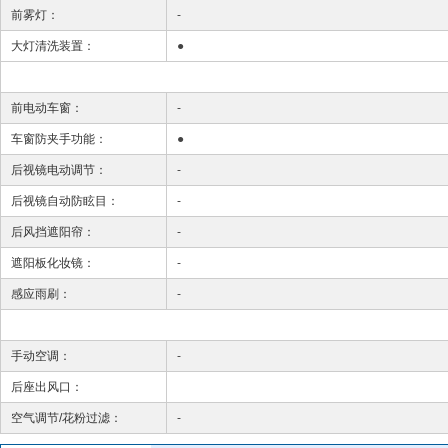
前雾灯：
-
大灯清洗装置：
●
前电动车窗：
-
车窗防夹手功能：
●
后视镜电动调节：
-
后视镜自动防眩目：
-
后风挡遮阳帘：
-
遮阳板化妆镜：
-
感应雨刷：
-
手动空调：
-
后座出风口：
空气调节/花粉过滤：
-