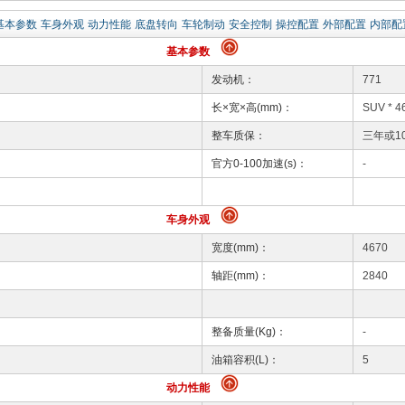
基本参数
车身外观
动力性能
底盘转向
车轮制动
安全控制
操控配置
外部配置
内部配
基本参数
发动机：
771
长×宽×高(mm)：
SUV * 4
整车质保：
三年或1
官方0-100加速(s)：
-
车身外观
宽度(mm)：
4670
轴距(mm)：
2840
整备质量(Kg)：
-
油箱容积(L)：
5
动力性能