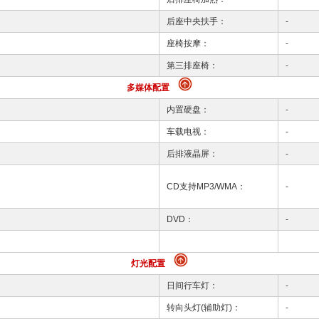
后座中央扶手：
-
座椅按摩：
-
第三排座椅：
-
多媒体配置
内置硬盘：
-
车载电视：
-
后排液晶屏：
-
CD支持MP3/WMA：
-
DVD：
-
灯光配置
日间行车灯：
-
转向头灯(辅助灯)：
-