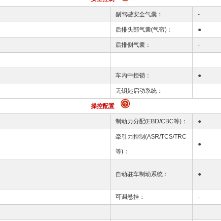
副驾驶安全气囊：
-
后排头部气囊(气帘)：
●
后排侧气囊：
-
车内中控锁：
●
无钥匙启动系统：
-
操控配置
制动力分配(EBD/CBC等)：
●
牵引力控制(ASR/TCS/TRC
●
等)：
自动驻车制动系统：
●
可调悬挂：
-