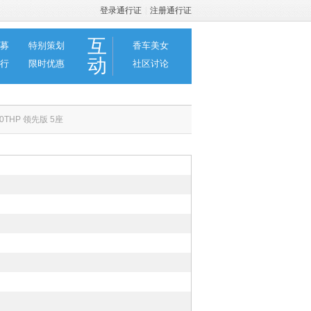
登录通行证
|
注册通行证
互
募
特别策划
香车美女
动
行
限时优惠
社区讨论
50THP 领先版 5座