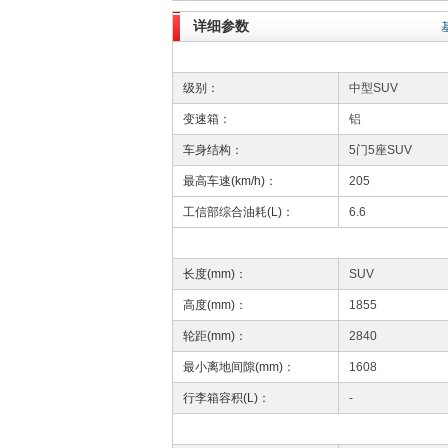
详细参数
级别：
中型SUV
变速箱：
铝
车身结构：
5门5座SUV
最高车速(km/h)：
205
工信部综合油耗(L)：
6.6
长度(mm)：
SUV
高度(mm)：
1855
轮距(mm)：
2840
最小离地间隙(mm)：
1608
行李箱容积(L)：
-