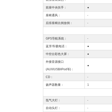
前座中央扶手：
●
座椅通风：
-
后排座椅比例放倒：
-
GPS导航系统：
-
蓝牙/车载电话：
●
中控台彩色大屏：
●
外接音源接口
●
(AUX/USB/iPod等)：
CD：
-
扬声器数量：
1
氙气大灯：
-
自动头灯：
-