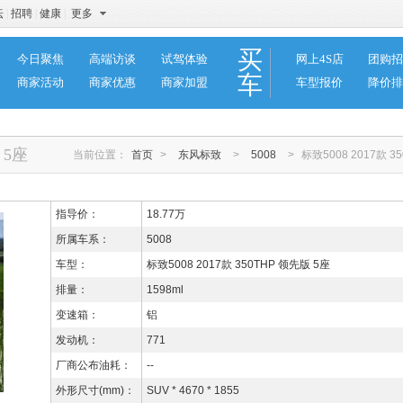
坛
|
招聘
|
健康
|
更多
买
今日聚焦
高端访谈
试驾体验
网上4S店
团购招
车
商家活动
商家优惠
商家加盟
车型报价
降价排
 5座
当前位置：
首页
>
东风标致
>
5008
>
标致5008 2017款 3
指导价：
18.77万
所属车系：
5008
车型：
标致5008 2017款 350THP 领先版 5座
排量：
1598ml
变速箱：
铝
发动机：
771
厂商公布油耗：
--
外形尺寸(mm)：
SUV * 4670 * 1855