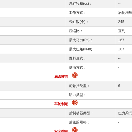
汽缸容积(cc)：
--
工作方式：
涡轮增
气缸数(个)：
245
压缩比：
直列
最大马力(Ps)：
167
最大扭矩(N·m)：
167
燃料形式：
--
供油方式：
-
底盘转向
前悬挂类型：
6
助力类型：
-
车轮制动
后制动器类型：
扭力梁
后轮胎规格：
-
安全控制