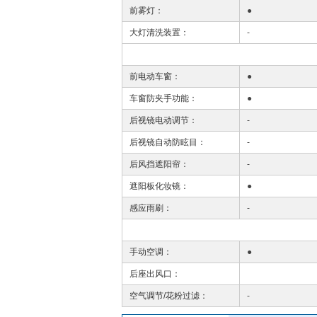
前雾灯：
●
大灯清洗装置：
-
前电动车窗：
●
车窗防夹手功能：
●
后视镜电动调节：
-
后视镜自动防眩目：
-
后风挡遮阳帘：
-
遮阳板化妆镜：
●
感应雨刷：
-
手动空调：
●
后座出风口：
空气调节/花粉过滤：
-