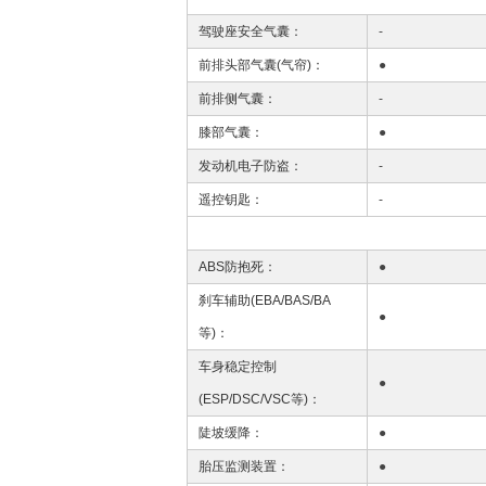
驾驶座安全气囊：
-
前排头部气囊(气帘)：
●
前排侧气囊：
-
膝部气囊：
●
发动机电子防盗：
-
遥控钥匙：
-
ABS防抱死：
●
刹车辅助(EBA/BAS/BA
●
等)：
车身稳定控制
●
(ESP/DSC/VSC等)：
陡坡缓降：
●
胎压监测装置：
●