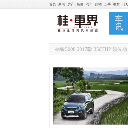
首页
|
新闻
|
房产
|
装修
|
汽车
|
购物
|
二手
|
教育
|
论
车
讯
标致5008 2017款 350THP 领先版