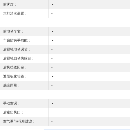
前雾灯：
●
大灯清洗装置：
-
前电动车窗：
●
车窗防夹手功能：
●
后视镜电动调节：
-
后视镜自动防眩目：
-
后风挡遮阳帘：
-
遮阳板化妆镜：
●
感应雨刷：
-
手动空调：
●
后座出风口：
空气调节/花粉过滤：
-