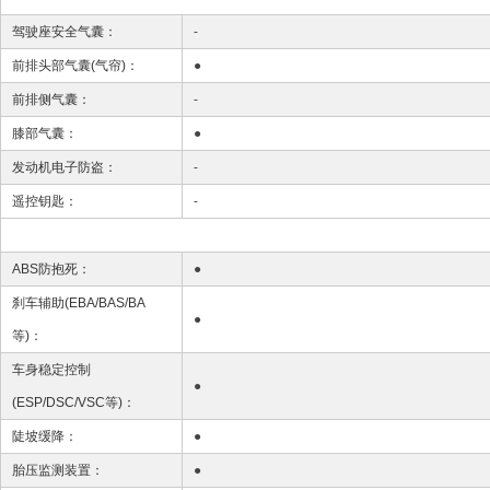
驾驶座安全气囊：
-
前排头部气囊(气帘)：
●
前排侧气囊：
-
膝部气囊：
●
发动机电子防盗：
-
遥控钥匙：
-
ABS防抱死：
●
刹车辅助(EBA/BAS/BA
●
等)：
车身稳定控制
●
(ESP/DSC/VSC等)：
陡坡缓降：
●
胎压监测装置：
●