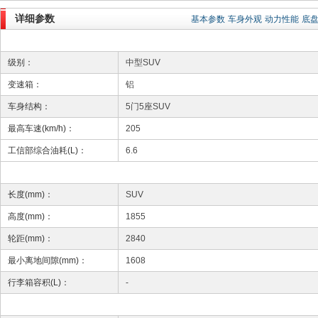
详细参数
基本参数
车身外观
动力性能
底
级别：
中型SUV
变速箱：
铝
车身结构：
5门5座SUV
最高车速(km/h)：
205
工信部综合油耗(L)：
6.6
长度(mm)：
SUV
高度(mm)：
1855
轮距(mm)：
2840
最小离地间隙(mm)：
1608
行李箱容积(L)：
-