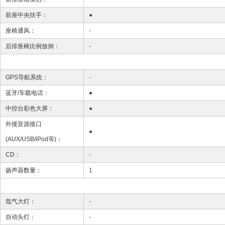
前座中央扶手：
●
座椅通风：
-
后排座椅比例放倒：
-
GPS导航系统：
-
蓝牙/车载电话：
●
中控台彩色大屏：
●
外接音源接口
●
(AUX/USB/iPod等)：
CD：
-
扬声器数量：
1
氙气大灯：
-
自动头灯：
-