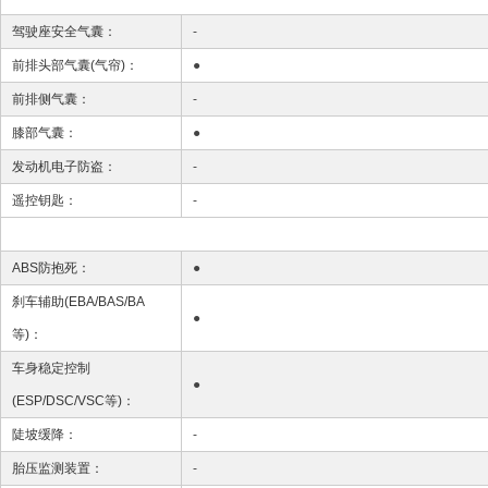
驾驶座安全气囊：
-
前排头部气囊(气帘)：
●
前排侧气囊：
-
膝部气囊：
●
发动机电子防盗：
-
遥控钥匙：
-
ABS防抱死：
●
刹车辅助(EBA/BAS/BA
●
等)：
车身稳定控制
●
(ESP/DSC/VSC等)：
陡坡缓降：
-
胎压监测装置：
-