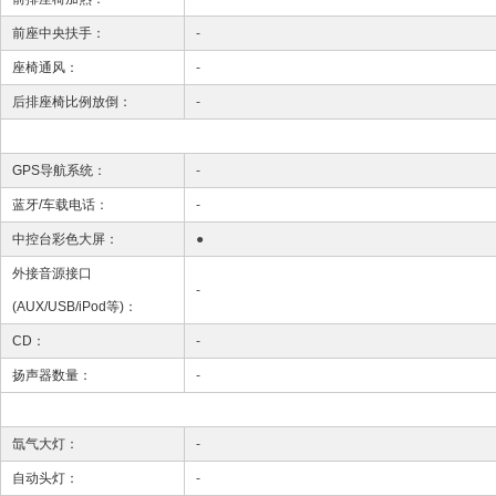
前座中央扶手：
-
座椅通风：
-
后排座椅比例放倒：
-
GPS导航系统：
-
蓝牙/车载电话：
-
中控台彩色大屏：
●
外接音源接口
-
(AUX/USB/iPod等)：
CD：
-
扬声器数量：
-
氙气大灯：
-
自动头灯：
-