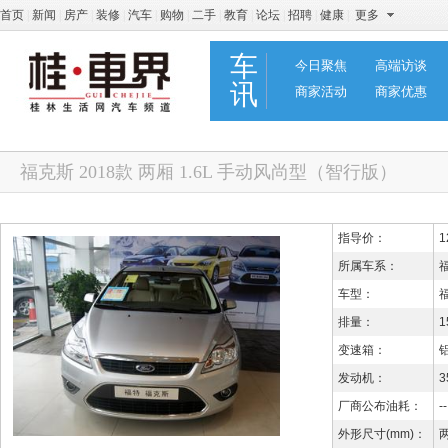
首页
|
新闻
|
房产
|
装修
|
汽车
|
购物
|
二手
|
教育
|
论坛
|
招聘
|
健康
|
更多
车
今日聚焦
高端访谈
讯
商家活动
商家优惠
福克斯 2018款 两厢 1.6L 手动风尚型（智行版）
指导价：
1
所属车系：
车型：
排量：
1
变速箱：
发动机：
3
厂商公布油耗：
--
外形尺寸(mm)：
两