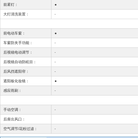
前雾灯：
●
大灯清洗装置：
-
前电动车窗：
●
车窗防夹手功能：
-
后视镜电动调节：
-
后视镜自动防眩目：
-
后风挡遮阳帘：
-
遮阳板化妆镜：
●
感应雨刷：
-
手动空调：
-
后座出风口：
空气调节/花粉过滤：
-