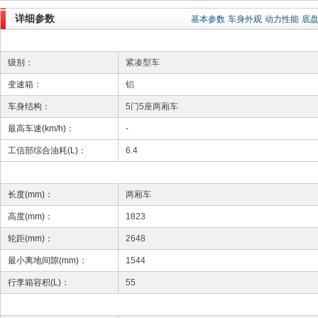
详细参数
基本参数
车身外观
动力性能
底
级别：
紧凑型车
变速箱：
铝
车身结构：
5门5座两厢车
最高车速(km/h)：
-
工信部综合油耗(L)：
6.4
长度(mm)：
两厢车
高度(mm)：
1823
轮距(mm)：
2648
最小离地间隙(mm)：
1544
行李箱容积(L)：
55