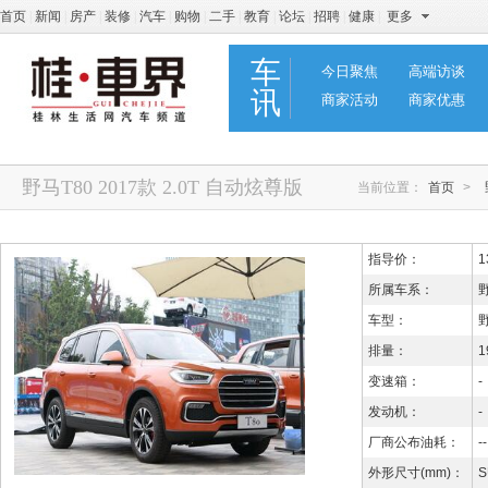
首页
|
新闻
|
房产
|
装修
|
汽车
|
购物
|
二手
|
教育
|
论坛
|
招聘
|
健康
|
更多
车
今日聚焦
高端访谈
讯
商家活动
商家优惠
野马T80 2017款 2.0T 自动炫尊版
当前位置：
首页
>
指导价：
1
所属车系：
野
车型：
野
排量：
1
变速箱：
-
发动机：
-
厂商公布油耗：
--
外形尺寸(mm)：
S