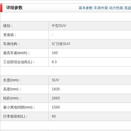
详细参数
基本参数
车身外观
动力性能
底
级别：
中型SUV
变速箱：
-
车身结构：
5门5座SUV
最高车速(km/h)：
185
工信部综合油耗(L)：
8.3
长度(mm)：
SUV
高度(mm)：
1835
轮距(mm)：
2665
最小离地间隙(mm)：
1560
行李箱容积(L)：
60