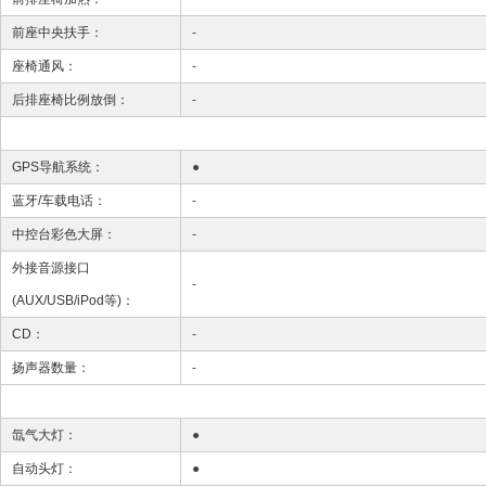
前座中央扶手：
-
座椅通风：
-
后排座椅比例放倒：
-
GPS导航系统：
●
蓝牙/车载电话：
-
中控台彩色大屏：
-
外接音源接口
-
(AUX/USB/iPod等)：
CD：
-
扬声器数量：
-
氙气大灯：
●
自动头灯：
●