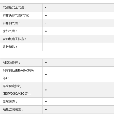
驾驶座安全气囊：
-
前排头部气囊(气帘)：
●
前排侧气囊：
-
膝部气囊：
●
发动机电子防盗：
-
遥控钥匙：
-
ABS防抱死：
●
刹车辅助(EBA/BAS/BA
●
等)：
车身稳定控制
●
(ESP/DSC/VSC等)：
陡坡缓降：
●
胎压监测装置：
●