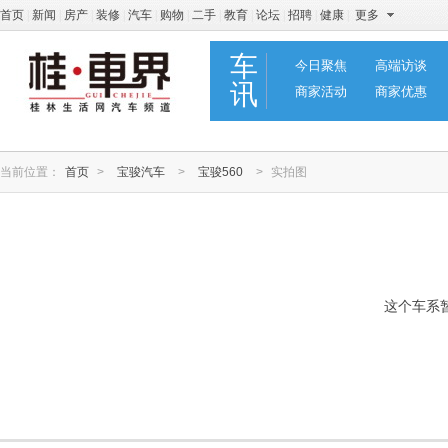
首页
|
新闻
|
房产
|
装修
|
汽车
|
购物
|
二手
|
教育
|
论坛
|
招聘
|
健康
|
更多
车
今日聚焦
高端访谈
讯
商家活动
商家优惠
当前位置：
首页
>
宝骏汽车
>
宝骏560
>
实拍图
这个车系