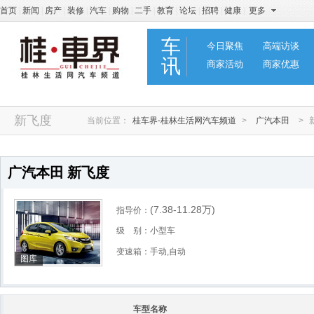
首页
|
新闻
|
房产
|
装修
|
汽车
|
购物
|
二手
|
教育
|
论坛
|
招聘
|
健康
|
更多
车
今日聚焦
高端访谈
讯
商家活动
商家优惠
新飞度
当前位置：
桂车界-桂林生活网汽车频道
>
广汽本田
>
广汽本田 新飞度
(7.38-11.28
万
)
指导价：
级 别：小型车
变速箱：手动,自动
图库
车型名称