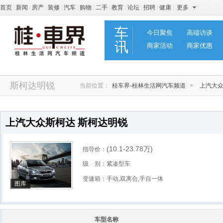
首页
|
新闻
|
房产
|
装修
|
汽车
|
购物
|
二手
|
教育
|
论坛
|
招聘
|
健康
|
更多
车
今日聚焦
高端访谈
讯
商家活动
商家优惠
斯柯达明锐
当前位置：
桂车界-桂林生活网汽车频道
>
上汽大
上汽大众斯柯达 斯柯达明锐
(10.1-23.78
万
)
指导价：
级 别：紧凑型车
变速箱：手动,双离合,手自一体
图库
车型名称