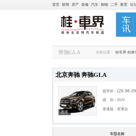
首页
|
新闻
|
房产
|
装修
|
汽车
|
购物
|
二手
|
教育
|
论
车
讯
奔驰GLA
当前位置：
桂车界-桂
北京奔驰 奔驰GLA
(26.98-39
指导价：
级 别：SUV
变速箱：双离合
图库
车型名称