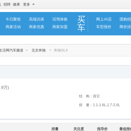
坛
|
招聘
|
健康
|
更多
买
今日聚焦
高端访谈
试驾体验
网上4S店
团购招
车
商家活动
商家优惠
商家加盟
车型报价
降价排
林生活网汽车频道
>
北京奔驰
>
奔驰GLA
.9
万
)
结 构：其它
排 量：1.1-1.6L,1.7-2.0L
排量
关注度
指导价
最低报