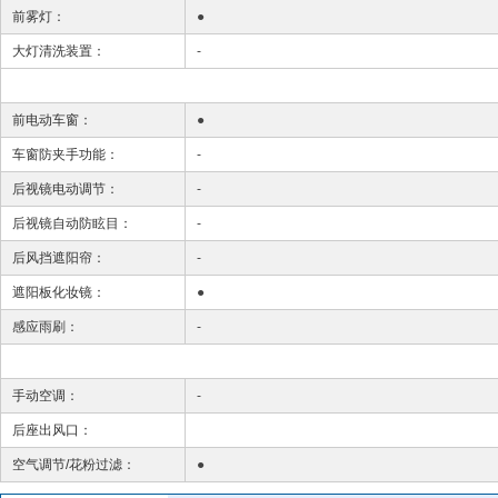
前雾灯：
●
大灯清洗装置：
-
前电动车窗：
●
车窗防夹手功能：
-
后视镜电动调节：
-
后视镜自动防眩目：
-
后风挡遮阳帘：
-
遮阳板化妆镜：
●
感应雨刷：
-
手动空调：
-
后座出风口：
空气调节/花粉过滤：
●