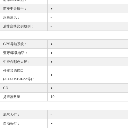
前座中央扶手：
●
座椅通风：
-
后排座椅比例放倒：
-
GPS导航系统：
●
蓝牙/车载电话：
●
中控台彩色大屏：
●
外接音源接口
●
(AUX/USB/iPod等)：
CD：
●
扬声器数量：
10
氙气大灯：
-
自动头灯：
●