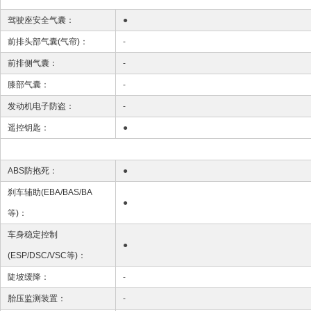
驾驶座安全气囊：
●
前排头部气囊(气帘)：
-
前排侧气囊：
-
膝部气囊：
-
发动机电子防盗：
-
遥控钥匙：
●
ABS防抱死：
●
刹车辅助(EBA/BAS/BA
●
等)：
车身稳定控制
●
(ESP/DSC/VSC等)：
陡坡缓降：
-
胎压监测装置：
-