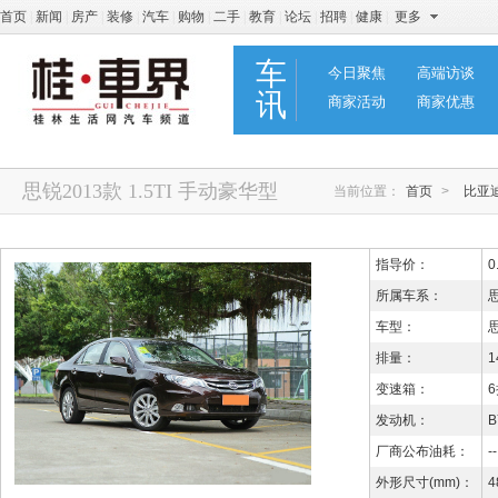
首页
|
新闻
|
房产
|
装修
|
汽车
|
购物
|
二手
|
教育
|
论坛
|
招聘
|
健康
|
更多
车
今日聚焦
高端访谈
讯
商家活动
商家优惠
思锐2013款 1.5TI 手动豪华型
当前位置：
首页
>
比亚
指导价：
0
所属车系：
车型：
思
排量：
1
变速箱：
发动机：
B
厂商公布油耗：
--
外形尺寸(mm)：
4