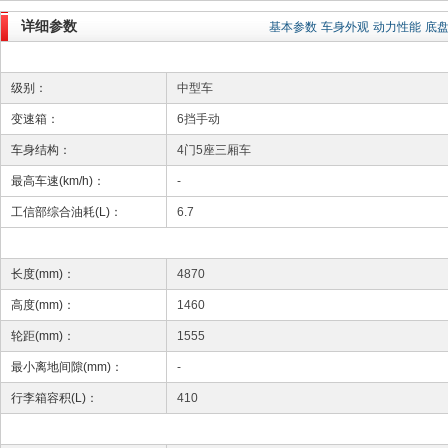
详细参数
基本参数
车身外观
动力性能
底
级别：
中型车
变速箱：
6挡手动
车身结构：
4门5座三厢车
最高车速(km/h)：
-
工信部综合油耗(L)：
6.7
长度(mm)：
4870
高度(mm)：
1460
轮距(mm)：
1555
最小离地间隙(mm)：
-
行李箱容积(L)：
410