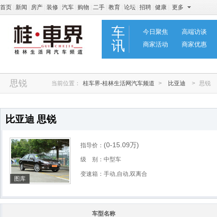
首页
|
新闻
|
房产
|
装修
|
汽车
|
购物
|
二手
|
教育
|
论坛
|
招聘
|
健康
|
更多
车
今日聚焦
高端访谈
讯
商家活动
商家优惠
思锐
当前位置：
桂车界-桂林生活网汽车频道
>
比亚迪
>
思锐
比亚迪 思锐
(0-15.09
万
)
指导价：
级 别：中型车
变速箱：手动,自动,双离合
图库
车型名称