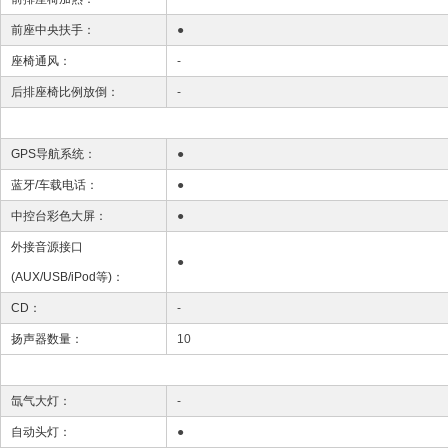
前座中央扶手：
●
座椅通风：
-
后排座椅比例放倒：
-
GPS导航系统：
●
蓝牙/车载电话：
●
中控台彩色大屏：
●
外接音源接口
●
(AUX/USB/iPod等)：
CD：
-
扬声器数量：
10
氙气大灯：
-
自动头灯：
●