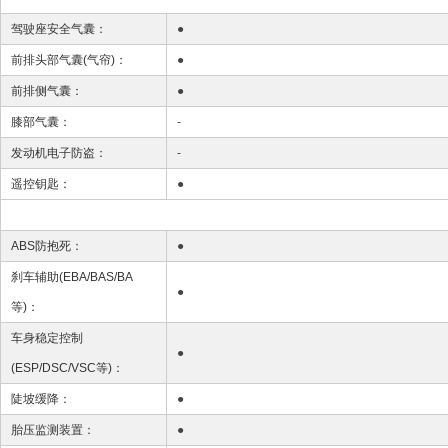
驾驶座安全气囊：
●
前排头部气囊(气帘)：
●
前排侧气囊：
●
膝部气囊：
-
发动机电子防盗：
-
遥控钥匙：
●
ABS防抱死：
●
刹车辅助(EBA/BAS/BA
●
等)：
车身稳定控制
●
(ESP/DSC/VSC等)：
陡坡缓降：
●
胎压监测装置：
●