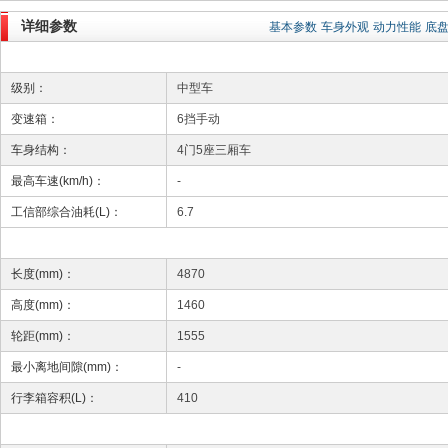
详细参数
基本参数
车身外观
动力性能
底
级别：
中型车
变速箱：
6挡手动
车身结构：
4门5座三厢车
最高车速(km/h)：
-
工信部综合油耗(L)：
6.7
长度(mm)：
4870
高度(mm)：
1460
轮距(mm)：
1555
最小离地间隙(mm)：
-
行李箱容积(L)：
410