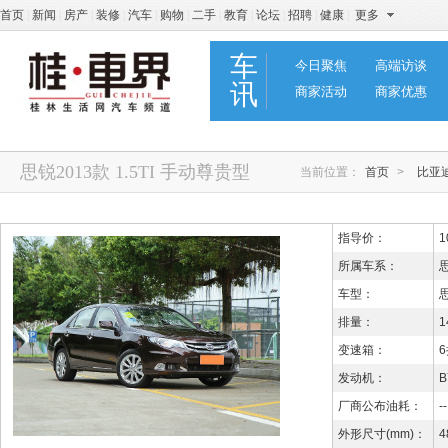
首页
|
新闻
|
房产
|
装修
|
汽车
|
购物
|
二手
|
教育
|
论坛
|
招聘
|
健康
|
更多
车
今日聚焦
高端访谈
讯
商家活动
商家优惠
思锐2013款 1.5TI 手动尊贵型
当前位置：
首页
>
比亚
指导价：
1
所属车系：
车型：
思
排量：
1
变速箱：
发动机：
B
厂商公布油耗：
--
外形尺寸(mm)：
4