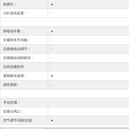
前雾灯：
●
大灯清洗装置：
-
前电动车窗：
●
车窗防夹手功能：
-
后视镜电动调节：
-
后视镜自动防眩目：
-
后风挡遮阳帘：
-
遮阳板化妆镜：
●
感应雨刷：
-
手动空调：
-
后座出风口：
空气调节/花粉过滤：
●