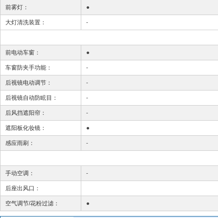
前雾灯：
●
大灯清洗装置：
-
前电动车窗：
●
车窗防夹手功能：
-
后视镜电动调节：
-
后视镜自动防眩目：
-
后风挡遮阳帘：
-
遮阳板化妆镜：
●
感应雨刷：
-
手动空调：
-
后座出风口：
空气调节/花粉过滤：
●