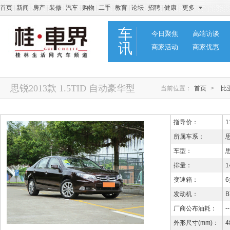
首页
|
新闻
|
房产
|
装修
|
汽车
|
购物
|
二手
|
教育
|
论坛
|
招聘
|
健康
|
更多
车
今日聚焦
高端访谈
讯
商家活动
商家优惠
思锐2013款 1.5TID 自动豪华型
当前位置：
首页
>
比
指导价：
1
所属车系：
车型：
思
排量：
1
变速箱：
发动机：
B
厂商公布油耗：
--
外形尺寸(mm)：
4