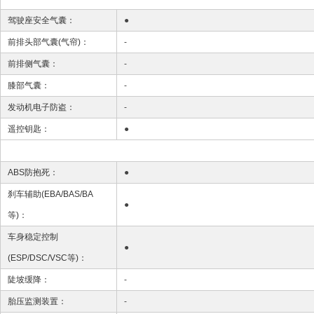
驾驶座安全气囊：
●
前排头部气囊(气帘)：
-
前排侧气囊：
-
膝部气囊：
-
发动机电子防盗：
-
遥控钥匙：
●
ABS防抱死：
●
刹车辅助(EBA/BAS/BA
●
等)：
车身稳定控制
●
(ESP/DSC/VSC等)：
陡坡缓降：
-
胎压监测装置：
-