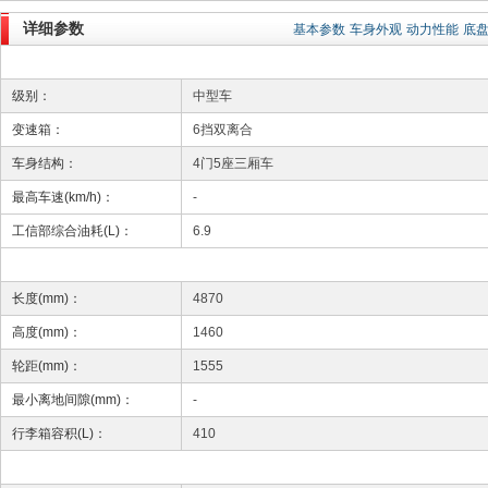
详细参数
基本参数
车身外观
动力性能
底
级别：
中型车
变速箱：
6挡双离合
车身结构：
4门5座三厢车
最高车速(km/h)：
-
工信部综合油耗(L)：
6.9
长度(mm)：
4870
高度(mm)：
1460
轮距(mm)：
1555
最小离地间隙(mm)：
-
行李箱容积(L)：
410