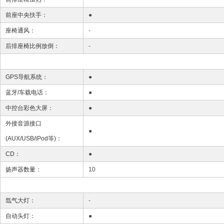
前座中央扶手：
●
座椅通风：
-
后排座椅比例放倒：
-
GPS导航系统：
●
蓝牙/车载电话：
●
中控台彩色大屏：
●
外接音源接口
●
(AUX/USB/iPod等)：
CD：
●
扬声器数量：
10
氙气大灯：
-
自动头灯：
●