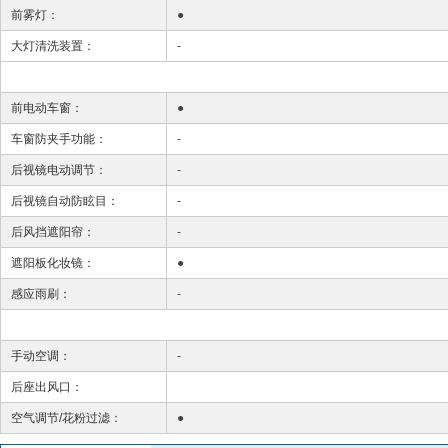
前雾灯：
●
大灯清洗装置：
-
前电动车窗：
●
车窗防夹手功能：
-
后视镜电动调节：
-
后视镜自动防眩目：
-
后风挡遮阳帘：
-
遮阳板化妆镜：
●
感应雨刷：
-
手动空调：
-
后座出风口：
空气调节/花粉过滤：
●