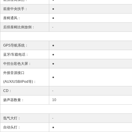
前座中央扶手：
●
座椅通风：
●
后排座椅比例放倒：
-
GPS导航系统：
●
蓝牙/车载电话：
●
中控台彩色大屏：
●
外接音源接口
●
(AUX/USB/iPod等)：
CD：
-
扬声器数量：
10
氙气大灯：
-
自动头灯：
●