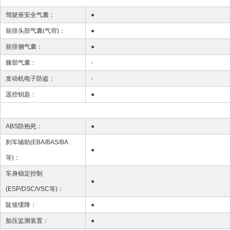
驾驶座安全气囊：
●
前排头部气囊(气帘)：
●
前排侧气囊：
●
膝部气囊：
-
发动机电子防盗：
-
遥控钥匙：
●
ABS防抱死：
●
刹车辅助(EBA/BAS/BA
●
等)：
车身稳定控制
●
(ESP/DSC/VSC等)：
陡坡缓降：
●
胎压监测装置：
●