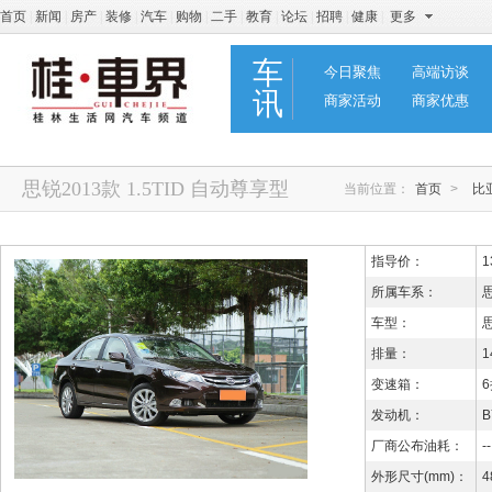
首页
|
新闻
|
房产
|
装修
|
汽车
|
购物
|
二手
|
教育
|
论坛
|
招聘
|
健康
|
更多
车
今日聚焦
高端访谈
讯
商家活动
商家优惠
思锐2013款 1.5TID 自动尊享型
当前位置：
首页
>
比
指导价：
1
所属车系：
车型：
思
排量：
1
变速箱：
发动机：
B
厂商公布油耗：
--
外形尺寸(mm)：
4