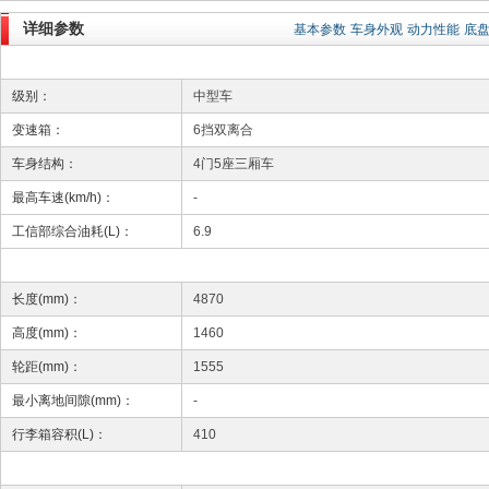
详细参数
基本参数
车身外观
动力性能
底
级别：
中型车
变速箱：
6挡双离合
车身结构：
4门5座三厢车
最高车速(km/h)：
-
工信部综合油耗(L)：
6.9
长度(mm)：
4870
高度(mm)：
1460
轮距(mm)：
1555
最小离地间隙(mm)：
-
行李箱容积(L)：
410