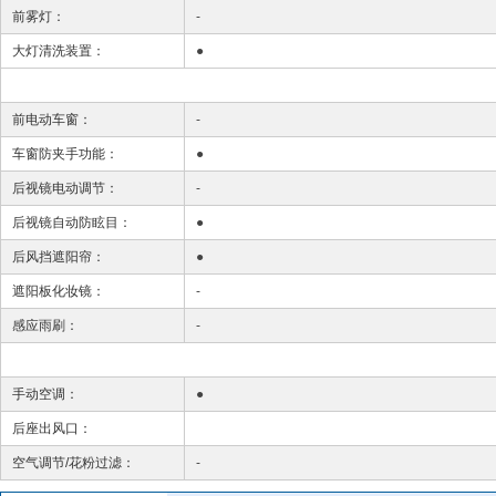
前雾灯：
-
大灯清洗装置：
●
前电动车窗：
-
车窗防夹手功能：
●
后视镜电动调节：
-
后视镜自动防眩目：
●
后风挡遮阳帘：
●
遮阳板化妆镜：
-
感应雨刷：
-
手动空调：
●
后座出风口：
空气调节/花粉过滤：
-