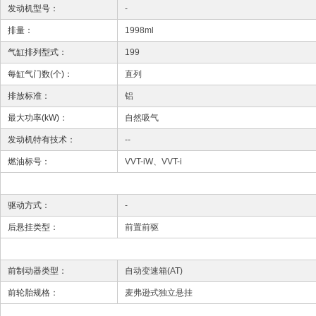
发动机型号：
-
排量：
1998ml
气缸排列型式：
199
每缸气门数(个)：
直列
排放标准：
铝
最大功率(kW)：
自然吸气
发动机特有技术：
--
燃油标号：
VVT-iW、VVT-i
驱动方式：
-
后悬挂类型：
前置前驱
前制动器类型：
自动变速箱(AT)
前轮胎规格：
麦弗逊式独立悬挂