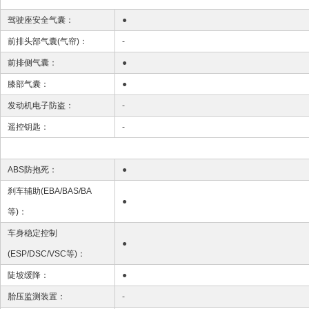
驾驶座安全气囊：
●
前排头部气囊(气帘)：
-
前排侧气囊：
●
膝部气囊：
●
发动机电子防盗：
-
遥控钥匙：
-
ABS防抱死：
●
刹车辅助(EBA/BAS/BA
●
等)：
车身稳定控制
●
(ESP/DSC/VSC等)：
陡坡缓降：
●
胎压监测装置：
-