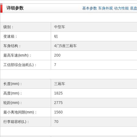
详细参数
基本参数
车身外观
动力性能
底
级别：
中型车
变速箱：
铝
车身结构：
4门5座三厢车
最高车速(km/h)：
200
工信部综合油耗(L)：
7
长度(mm)：
三厢车
高度(mm)：
1825
轮距(mm)：
2775
最小离地间隙(mm)：
1560
行李箱容积(L)：
70