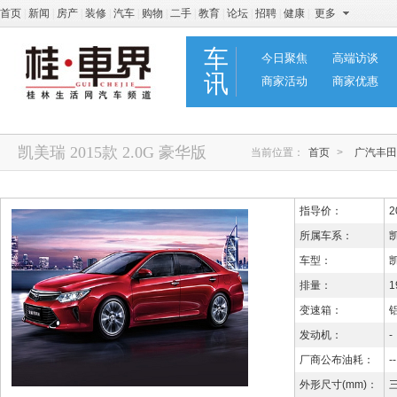
首页
|
新闻
|
房产
|
装修
|
汽车
|
购物
|
二手
|
教育
|
论坛
|
招聘
|
健康
|
更多
车
今日聚焦
高端访谈
讯
商家活动
商家优惠
凯美瑞 2015款 2.0G 豪华版
当前位置：
首页
>
广汽丰田
指导价：
2
所属车系：
车型：
凯
排量：
1
变速箱：
发动机：
-
厂商公布油耗：
--
外形尺寸(mm)：
三