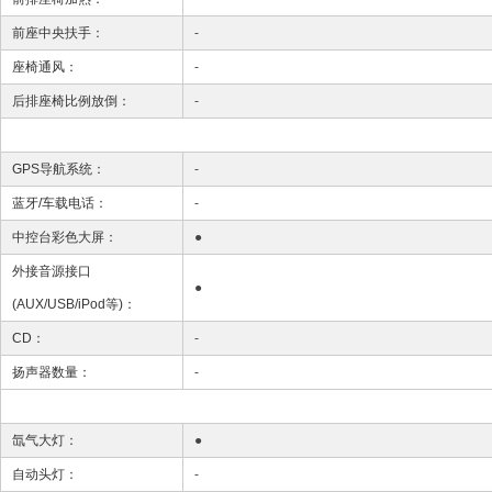
前座中央扶手：
-
座椅通风：
-
后排座椅比例放倒：
-
GPS导航系统：
-
蓝牙/车载电话：
-
中控台彩色大屏：
●
外接音源接口
●
(AUX/USB/iPod等)：
CD：
-
扬声器数量：
-
氙气大灯：
●
自动头灯：
-